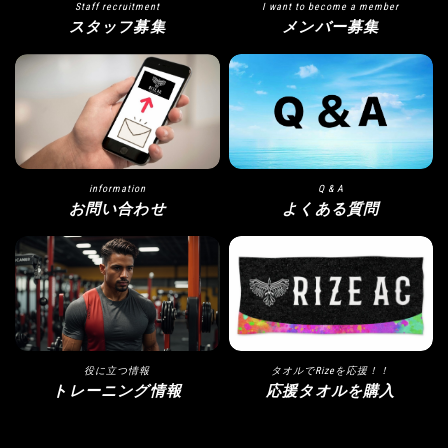
Staff recruitment
I want to become a member
スタッフ募集
メンバー募集
information
Q & A
お問い合わせ
よくある質問
役に立つ情報
タオルでRizeを応援！！
トレーニング情報
応援タオルを購入