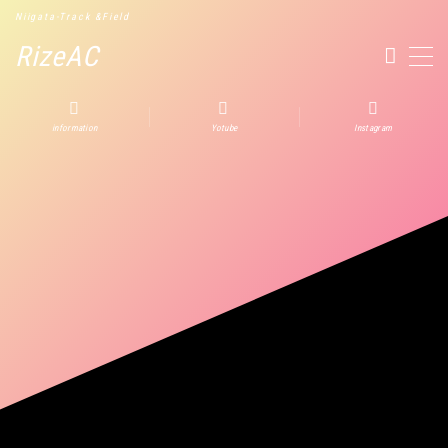
Niigata-Track &Field
RizeAC
MENU
information
Yotube
Instagram
2
2026新潟県中学校陸上競技大会