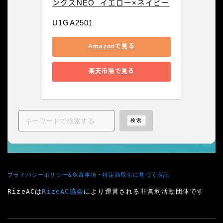
ンクスNEO  イエロー×ネイビー
U1GA2501
Amazonで見る
楽天市場で見る
検索
プライバシーポリシー&免責事項
・
特定商取引に基づく表記
Follow Me
RizeACは
RizeAC協会
により運営される非営利活動団体です