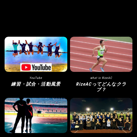
YouTube
what is RizeAC
練習・試合・活動風景
RizeACってどんなクラ
ブ？